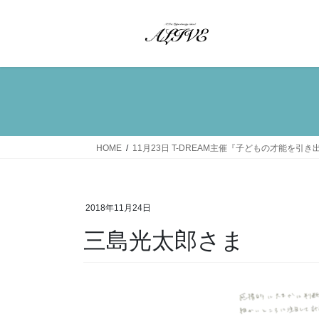
コ
ナ
ン
ビ
テ
ゲ
ン
ー
ツ
シ
へ
ョ
ス
ン
キ
に
ッ
移
HOME
11月23日 T-DREAM主催『子どもの才能を
プ
動
2018年11月24日
三島光太郎さま