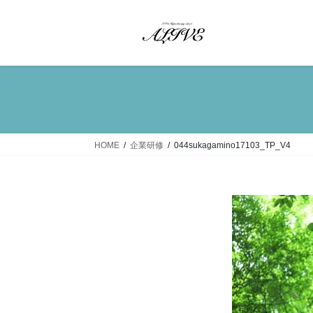
コ
ナ
ン
ビ
テ
ゲ
ン
ー
ツ
シ
へ
ョ
ス
ン
キ
に
ッ
移
HOME
企業研修
044sukagamino17103_TP_V4
プ
動