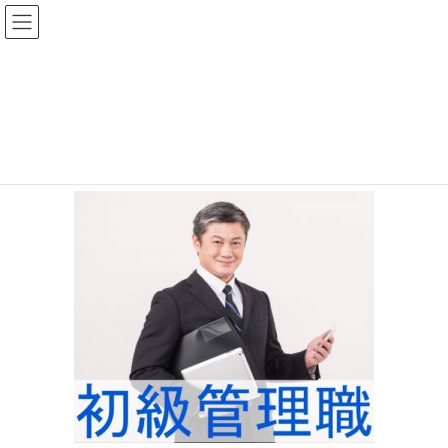
コ
ナ
ン
ビ
テ
ゲ
ン
ー
人_管理職っぽい２
ツ
シ
へ
ョ
ス
ン
HOME
企業研修
階層別研修
人_管理職っぽい２
キ
に
ッ
移
プ
動