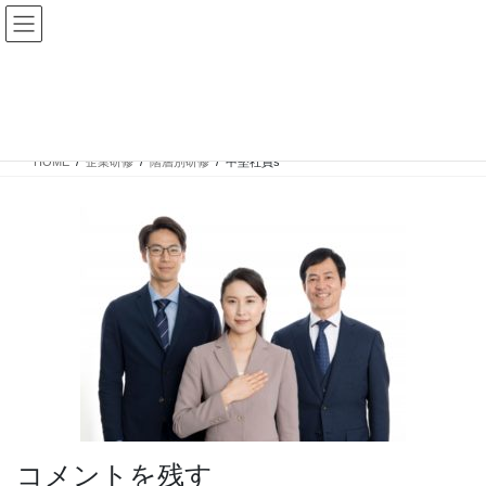
コ
ナ
ン
ビ
テ
ゲ
ン
ー
中堅社員s
ツ
シ
へ
ョ
ス
ン
HOME
企業研修
階層別研修
中堅社員s
キ
に
ッ
移
プ
動
コメントを残す