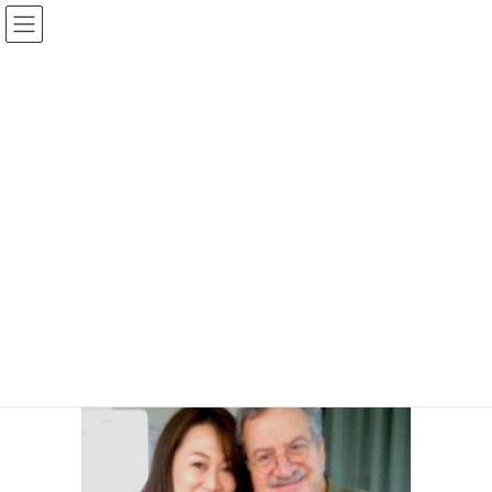
コ
ナ
ン
ビ
テ
ゲ
ン
ー
投稿
ツ
シ
へ
ョ
ス
ン
HOME
11月のALIVE Cafeの開催が決定いたしました。
キ
に
16-05-23-22-02-40-429_decoのコピー2
ッ
移
プ
動
2018年11月19日
16-05-23-22-02-40-429_decoのコピ
ー2